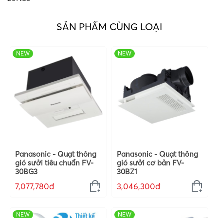
SẢN PHẨM CÙNG LOẠI
NEW
NEW
Panasonic - Quạt thông
Panasonic - Quạt thông
gió sưởi tiêu chuẩn FV-
gió sưởi cơ bản FV-
30BG3
30BZ1
7,077,780đ
3,046,300đ
NEW
NEW