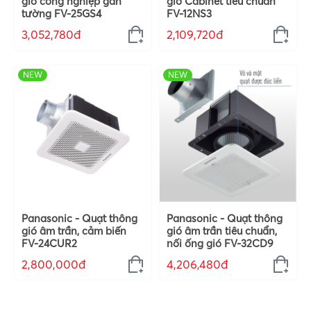
gió công nghiệp gắn
gió Cabinet tiêu chuẩn
tường FV-25GS4
FV-12NS3
3,052,780đ
2,109,720đ
NEW
NEW
Panasonic - Quạt thông
Panasonic - Quạt thông
gió âm trần, cảm biến
gió âm trần tiêu chuẩn,
FV-24CUR2
nối ống gió FV-32CD9
2,800,000đ
4,206,480đ