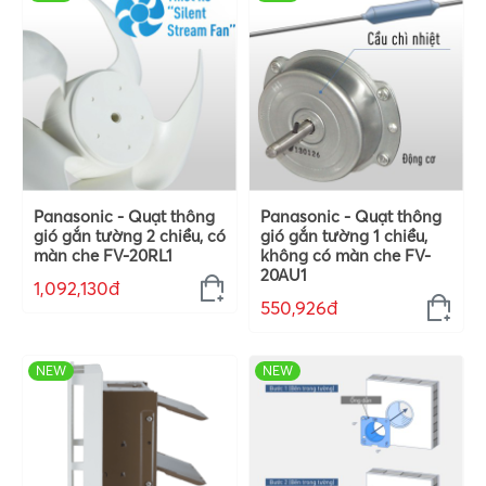
Panasonic - Quạt thông
Panasonic - Quạt thông
gió gắn tường 2 chiều, có
gió gắn tường 1 chiều,
màn che FV-20RL1
không có màn che FV-
20AU1
1,092,130đ
550,926đ
NEW
NEW