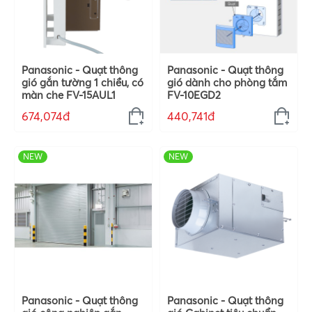
Panasonic - Quạt thông
Panasonic - Quạt thông
gió gắn tường 1 chiều, có
gió dành cho phòng tắm
màn che FV-15AUL1
FV-10EGD2
674,074đ
440,741đ
NEW
NEW
Panasonic - Quạt thông
Panasonic - Quạt thông