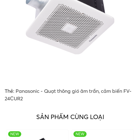
Thẻ:
Panasonic - Quạt thông gió âm trần
,
cảm biến FV-
24CUR2
SẢN PHẨM CÙNG LOẠI
NEW
NEW