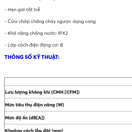
- Hẹn giờ tắt trễ
- Cửa chớp chống cháy ngược dạng cong
- Khả năng chống nước: IPX2
- Lớp cách điện động cơ: B
THÔNG SỐ KỸ THUẬT:
Lưu lượng không khí (CMH [CFM])
Mức tiêu thụ điện năng (W)
Mức độ ồn (dB[A])
Khoảng cách lắp đặt (mm)