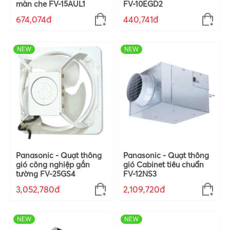
màn che FV-15AUL1
FV-10EGD2
674,074đ
440,741đ
NEW
NEW
Panasonic - Quạt thông
Panasonic - Quạt thông
gió công nghiệp gắn
gió Cabinet tiêu chuẩn
tường FV-25GS4
FV-12NS3
3,052,780đ
2,109,720đ
NEW
NEW