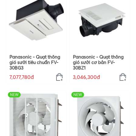
Panasonic - Quạt thông
Panasonic - Quạt thông
gió sưởi tiêu chuẩn FV-
gió sưởi cơ bản FV-
30BG3
30BZ1
7,077,780đ
3,046,300đ
NEW
NEW