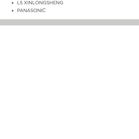
LS XINLONGSHENG
PANASONIC