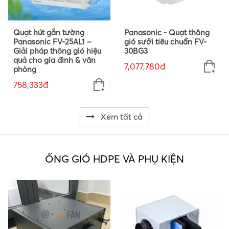
Quạt hút gắn tường
Panasonic - Quạt thông
Panasonic FV-25AL1 –
gió sưởi tiêu chuẩn FV-
Giải pháp thông gió hiệu
30BG3
quả cho gia đình & văn
7,077,780đ
phòng
758,333đ
Xem tất cả
ỐNG GIÓ HDPE VÀ PHỤ KIỆN