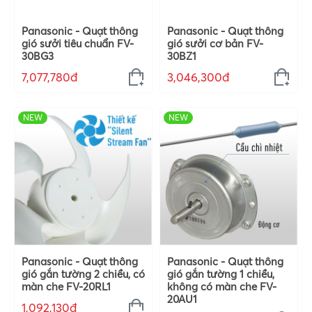
Panasonic - Quạt thông
Panasonic - Quạt thông
gió sưởi tiêu chuẩn FV-
gió sưởi cơ bản FV-
30BG3
30BZ1
7,077,780đ
3,046,300đ
NEW
NEW
Panasonic - Quạt thông
Panasonic - Quạt thông
gió gắn tường 2 chiều, có
gió gắn tường 1 chiều,
màn che FV-20RL1
không có màn che FV-
20AU1
1,092,130đ