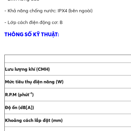
- Khả năng chống nước: IPX4 (bên ngoài)
- Lớp cách điện động cơ: B
THÔNG SỐ KỸ THUẬT:
Lưu lượng khí (CMH)
Mức tiêu thụ điện năng (W)
R.P.M (phút⁻¹)
Độ ồn (dB[A])
Khoảng cách lắp đặt (mm)