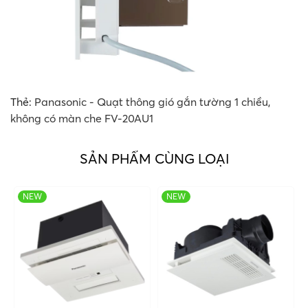
Thẻ:
Panasonic - Quạt thông gió gắn tường 1 chiều
,
không có màn che FV-20AU1
SẢN PHẨM CÙNG LOẠI
NEW
NEW