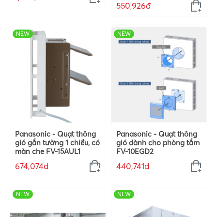
550,926đ
NEW
NEW
Panasonic - Quạt thông
Panasonic - Quạt thông
gió gắn tường 1 chiều, có
gió dành cho phòng tắm
màn che FV-15AUL1
FV-10EGD2
674,074đ
440,741đ
NEW
NEW