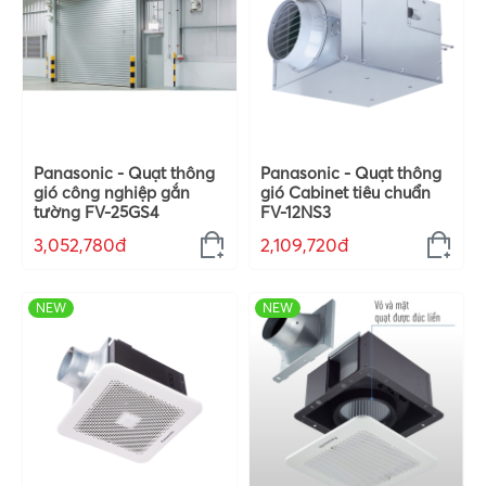
Panasonic - Quạt thông
Panasonic - Quạt thông
gió công nghiệp gắn
gió Cabinet tiêu chuẩn
tường FV-25GS4
FV-12NS3
3,052,780đ
2,109,720đ
NEW
NEW