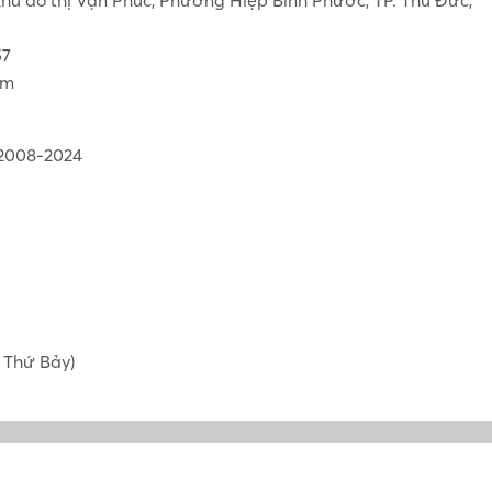
57
om
 2008-2024
 Thứ Bảy)