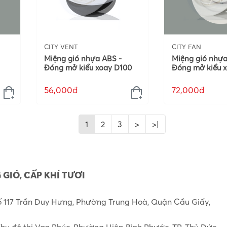
CITY VENT
CITY FAN
Miệng gió nhựa ABS -
Miệng gió nhựa
Đóng mở kiểu xoay D100
Đóng mở kiểu x
56,000đ
72,000đ
1
2
3
>
>|
 GIÓ, CẤP KHÍ TƯƠI
ố 117 Trần Duy Hưng, Phường Trung Hoà, Quận Cầu Giấy,
hu đô thị Vạn Phúc, Phường Hiệp Bình Phước, TP. Thủ Đức,