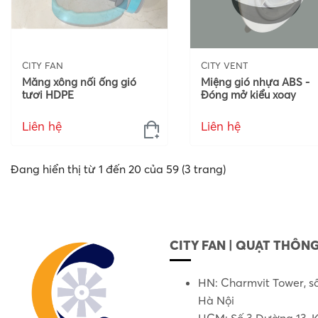
CITY FAN
CITY VENT
Măng xông nối ống gió
Miệng gió nhựa ABS -
tươi HDPE
Đóng mở kiểu xoay
Liên hệ
Liên hệ
Đang hiển thị từ 1 đến 20 của 59 (3 trang)
CITY FAN | QUẠT THÔNG
HN: Charmvit Tower, s
Hà Nội
HCM: Số 3 Đường 13, K