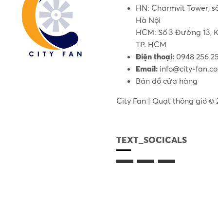
HN: Charmvit Tower, s
Hà Nội
HCM: Số 3 Đường 13, K
TP. HCM
Điện thoại:
0948 256 2
Email:
info@city-fan.c
Bản đồ cửa hàng
City Fan | Quạt thông gió ©
TEXT_SOCICALS
08:00 AM - 6:00 PM (Thứ 2 -