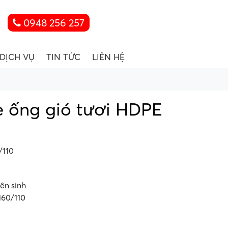
0948 256 257
DỊCH VỤ
TIN TỨC
LIÊN HỆ
e ống gió tươi HDPE
/110
ên sinh
160/110