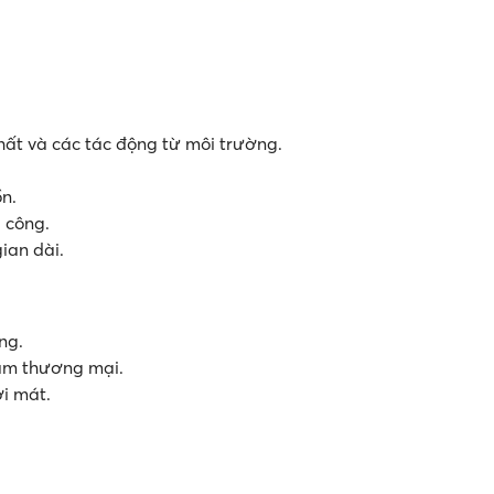
hất và các tác động từ môi trường.
ồn.
i công.
ian dài.
ng.
âm thương mại.
i mát.