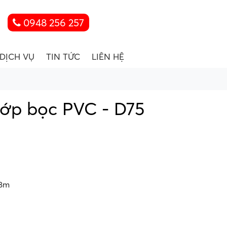
0948 256 257
DỊCH VỤ
TIN TỨC
LIÊN HỆ
ớp bọc PVC - D75
 8m