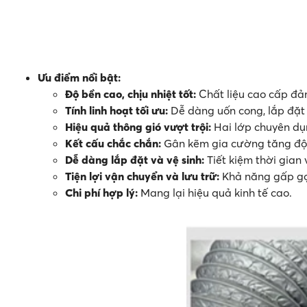
Ưu điểm nổi bật:
Độ bền cao, chịu nhiệt tốt:
Chất liệu cao cấp đảm
Tính linh hoạt tối ưu:
Dễ dàng uốn cong, lắp đặt ở
Hiệu quả thông gió vượt trội:
Hai lớp chuyên dụn
Kết cấu chắc chắn:
Gân kẽm gia cường tăng độ 
Dễ dàng lắp đặt và vệ sinh:
Tiết kiệm thời gian v
Tiện lợi vận chuyển và lưu trữ:
Khả năng gấp gọn
Chi phí hợp lý:
Mang lại hiệu quả kinh tế cao.