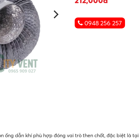
212,000đ
0948 256 257
họn ống dẫn khí phù hợp đóng vai trò then chốt, đặc biệt là t