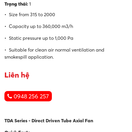
Trạng thái:
1
• Size from 315 to 2000
• Capacity up to 360,000 m3/h
• Static pressure up to 1,000 Pa
• Suitable for clean air normal ventilation and
smokespill application.
Liên hệ
0948 256 257
TDA Series - Direct Driven Tube Axial Fan