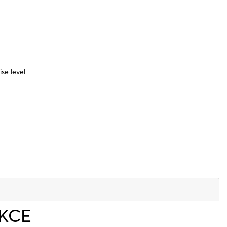
se level
 KCE