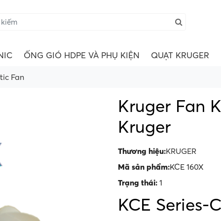
NIC
ỐNG GIÓ HDPE VÀ PHỤ KIỆN
QUẠT KRUGER
tic Fan
Kruger Fan K
Kruger
Thương hiệu:
KRUGER
Mã sản phẩm:
KCE 160X
Trạng thái:
1
KCE Series-C