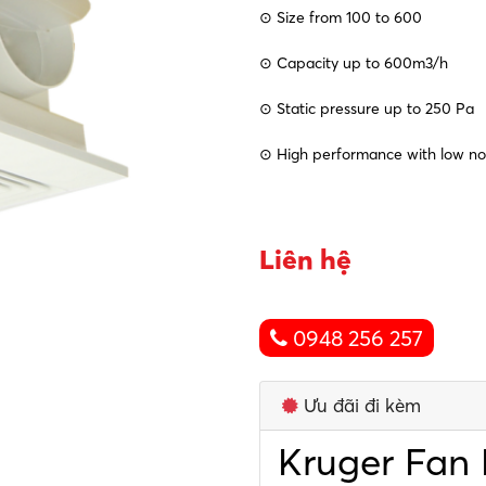
⊙ Size from 100 to 600
⊙ Capacity up to 600m3/h
⊙ Static pressure up to 250 Pa
⊙ High performance with low noi
Liên hệ
0948 256 257
Ưu đãi đi kèm
Kruger Fan